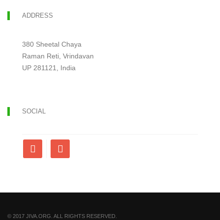
ADDRESS
380 Sheetal Chaya
Raman Reti, Vrindavan
UP 281121, India
SOCIAL
© 2017 JIVA.ORG. ALL RIGHTS RESERVED.