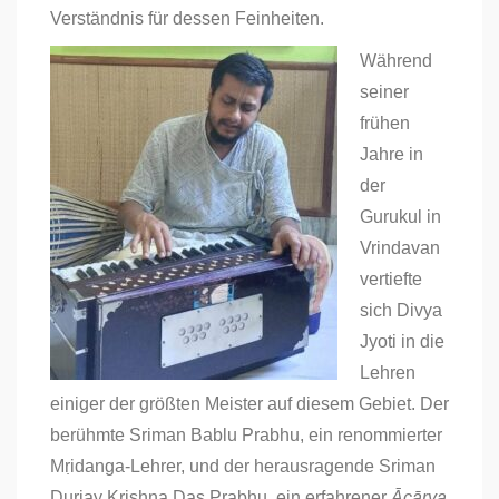
Verständnis für dessen Feinheiten.
Während
seiner
frühen
Jahre in
der
Gurukul in
Vrindavan
vertiefte
sich Divya
Jyoti in die
Lehren
einiger der größten Meister auf diesem Gebiet. Der
berühmte Sriman Bablu Prabhu, ein renommierter
Mṛidanga-Lehrer, und der herausragende Sriman
Durjay Krishna Das Prabhu, ein erfahrener
Ācārya