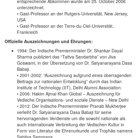
entsprechende Abkommen wurde am 25. October 2006
unterzeichnet.
• Gast-Professor an der Rutgers-Universität, New Jersey,
USA
• Gast-Professor an der Terre-du-Ciel-Universität,
Frankreich
Offizielle Auszeichnungen und Ehrungen:
1994: Der Indische Premierminister Dr. Shankar Dayal
Sharma publiziert das “Tattva Sandarbha” von Jiva
Goswami, in der Übersetzung von Dr. Satyanarayana Dasa
Babaji.
• 2001-2002: “Auszeichnung aufgrund eines überragenden
Beitrags zur nationalen Entwicklung” durch das Indian
Institute of Technology (IIT), Delhi Alumni Association.
• 2006: Hakim Ajmal Khan Global – Auszeichnung für
Vedische Organisations- und soziale Dienste – New Delhi
• 2012: Der Indische Premierminister Pranab Mukherjee
verleiht Dr. Satyanarayana Dasa Babaji für seine
hervorragenden Verdienste um die sowohl nationale als
auch internationale Verbreitung der Vedischen Kultur in
Form von Literatur die Ehrenurkunde und Trophäe namens
Sahitya Sammana.