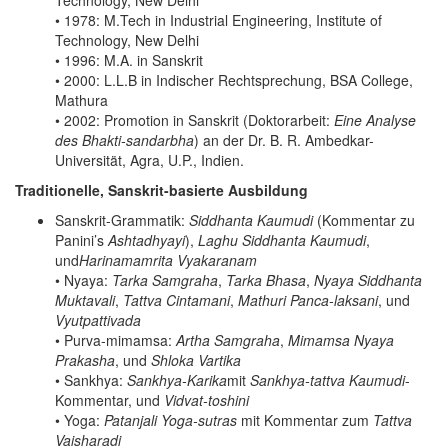
Technology, New Delhi
• 1978: M.Tech in Industrial Engineering, Institute of
Technology, New Delhi
• 1996: M.A. in Sanskrit
• 2000: L.L.B in Indischer Rechtsprechung, BSA College,
Mathura
• 2002: Promotion in Sanskrit (Doktorarbeit:
Eine Analyse
des Bhakti-sandarbha
) an der Dr. B. R. Ambedkar-
Universität, Agra, U.P., Indien.
Traditionelle, Sanskrit-basierte Ausbildung
Sanskrit-Grammatik:
Siddhanta Kaumudi
(Kommentar zu
Panini’s
Ashtadhyayi
),
Laghu Siddhanta Kaumudi
,
und
Harinamamrita Vyakaranam
• Nyaya:
Tarka Samgraha
,
Tarka Bhasa
,
Nyaya Siddhanta
Muktavali
,
Tattva Cintamani
,
Mathuri Panca-laksani
, und
Vyutpattivada
• Purva-mimamsa:
Artha Samgraha
,
Mimamsa Nyaya
Prakasha
, und
Shloka Vartika
• Sankhya:
Sankhya-Karika
mit
Sankhya-tattva Kaumudi
-
Kommentar, und
Vidvat-toshini
• Yoga:
Patanjali Yoga-sutras
mit Kommentar zum
Tattva
Vaisharadi