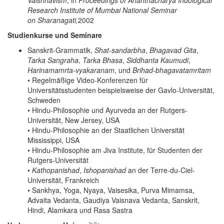
Vaishnavism
, in
Proceedings of Ananthacharya Indological
Research Institute of Mumbai National Seminar
on Sharanagati,
2002
Studienkurse und Seminare
Sanskrit-Grammatik,
Shat-sandarbha
,
Bhagavad Gita
,
Tarka Sangraha
,
Tarka Bhasa
,
Siddhanta Kaumudi
,
Harinamamrta-vyakaranam
, und
Brihad-bhagavatamritam
• Regelmäßige Video-Konferenzen für
Universitätsstudenten beispielsweise der Gavlo-Universität,
Schweden
• Hindu-Philosophie und Ayurveda an der Rutgers-
Universität, New Jersey, USA
• Hindu-Philosophie an der Staatlichen Universität
Mississippi, USA
• Hindu-Philosophie am Jiva Institute, für Studenten der
Rutgers-Universität
•
Kathopanishad
,
Ishopanishad
an der Terre-du-Ciel-
Universität, Frankreich
• Sankhya, Yoga, Nyaya, Vaisesika, Purva Mimamsa,
Advaita Vedanta, Gaudiya Vaisnava Vedanta, Sanskrit,
Hindi, Alamkara und Rasa Sastra