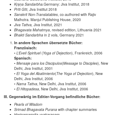
Kṛṣṇa Sandarbha.
Germany: Jiva Institut, 2018
Prīti Gīti
, Jiva Institut 2018
Sanskrit Non-Translatables
, co-authored with Rajiv
Malhotra. Manjul Publishing House, 2020
Jiva Tattva,
Jiva Institut, 2021
Bhagavata Mahatmya
, revised edition, Lithuania 2021
Bhakti Sandarbha
in 2 vols, Germany 2021
In andere Sprachen übersetzte Bücher:
Französisch:
•
L’Eveil Spirituel
(
Yoga of Dejection
), Frankreich, 2006
Spanisch:
•
Mensaje para los Discipulos
(
Message to Disciples
), New
Delhi, Jiva Institut, 2001
•
El Yoga del Abatimiento
(
The Yoga of Dejection
), New
Delhi, Jiva Institut, 2006
•
Nama Tattva
, New Delhi, Jiva Institut, 2006
•
El Hitopadesa
, New Delhi, Jiva Institut, 2006
III. Gegenwärtig im Editier-Vorgang befindliche Bücher:
Pearls of Wisdom
Srimad Bhagavata Purana
with chapter summaries
Harinamamrita-vyakaranam