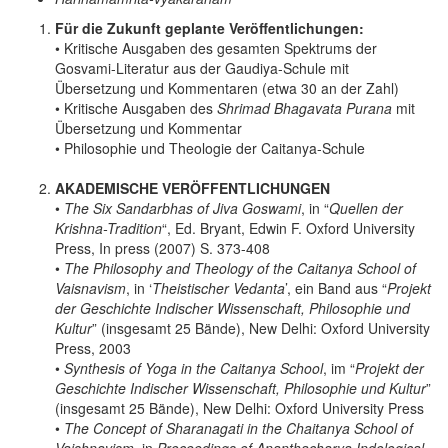
Für die Zukunft geplante Veröffentlichungen:
• Kritische Ausgaben des gesamten Spektrums der
Gosvami-Literatur aus der Gaudiya-Schule mit
Übersetzung und Kommentaren (etwa 30 an der Zahl)
• Kritische Ausgaben des
Shrimad Bhagavata Purana
mit
Übersetzung und Kommentar
• Philosophie und Theologie der Caitanya-Schule
AKADEMISCHE VERÖFFENTLICHUNGEN
•
The Six Sandarbhas of Jiva Goswami
, in “
Quellen der
Krishna-Tradition
“, Ed. Bryant, Edwin F. Oxford University
Press, In press (2007) S. 373-408
•
The Philosophy and Theology of the Caitanya School of
Vaisnavism
, in ‘
Theistischer Vedanta
’, ein Band aus “
Projekt
der Geschichte Indischer Wissenschaft, Philosophie und
Kultur
” (insgesamt 25 Bände), New Delhi: Oxford University
Press, 2003
•
Synthesis of Yoga in the Caitanya School
, im “
Projekt der
Geschichte Indischer Wissenschaft, Philosophie und Kultur
”
(insgesamt 25 Bände), New Delhi: Oxford University Press
•
The Concept of Sharanagati in the Chaitanya School of