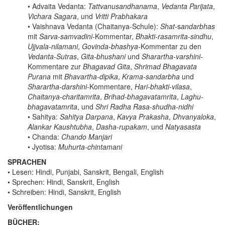
• Advaita Vedanta:
Tattvanusandhanama
,
Vedanta Parijata
,
Vichara Sagara
, und
Vritti Prabhakara
• Vaishnava Vedanta (Chaitanya-Schule):
Shat-
s
andarbhas
mit
Sarva-samvadini
-Kommentar,
Bhakti-rasamrita-sindhu
,
Ujjvala-nilamani
,
Govinda-bhashya
-Kommentar zu den
Vedanta-Sutras
,
Gita-bhushani
und
Sharartha-varshini
-
Kommentare zur
Bhagavad Gita
,
Shrimad Bhagavata
Purana
mit
Bhavartha-dipika
,
Krama-sandarbha
und
Sharartha-darshini
-Kommentare,
Hari-bhakti-vilasa
,
Chaitanya-charitamrita
,
Brihad-bhagavatamrita
,
Laghu-
bhagavatamrita
, und
Shri Radha Rasa-shudha-nidhi
• Sahitya:
Sahitya Darpana
,
Kavya Prakasha
,
Dhvanyaloka
,
Alankar Kaushtubha
,
Dasha-rupakam
, und
Natyasasta
• Chanda:
Chando Manjari
• Jyotisa:
Muhurta-chintamani
SPRACHEN
• Lesen: Hindi, Punjabi, Sanskrit, Bengali, English
• Sprechen: Hindi, Sanskrit, English
• Schreiben: Hindi, Sanskrit, English
Veröffentlichungen
BÜCHER: